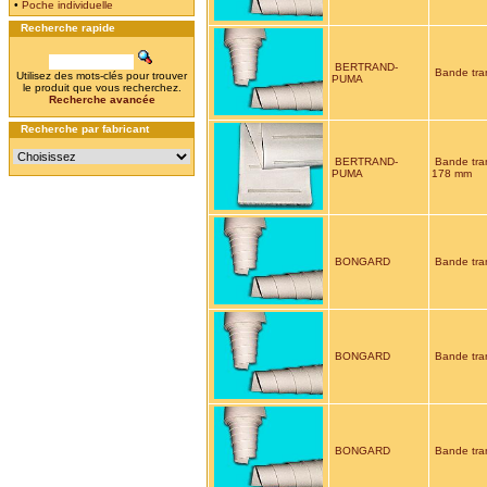
•
Poche individuelle
Recherche rapide
BERTRAND-
Bande tra
Utilisez des mots-clés pour trouver
PUMA
le produit que vous recherchez.
Recherche avancée
Recherche par fabricant
BERTRAND-
Bande tra
PUMA
178 mm
BONGARD
Bande tra
BONGARD
Bande tra
BONGARD
Bande tra