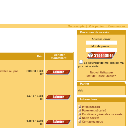
Mon compte
|
Voir panier
|
Commander
Ouverture de session
Adresse email:
Mot de passe :
Acheter
Prix
maintenant
Se souvenir de moi lors de ma
prochaine visite
rettes au pas
308.33 EUR
Nouvel Utilisateur
HT
Mot de Passe Oublie?
Panier
vide
147.17 EUR
HT
Informations
Infos livraison
Paiement sécurisé
Conditions générales de vente
Notre société
636.67 EUR
Contactez-nous
HT