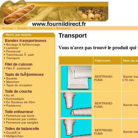
Accueil
»
Bandes transporteuses
»
Transport
Transport
Rech. par famille
Bandes transporteuses
•
Boulage & faÃ§onnage
Vous n'avez pas trouvé le produit qui
•
Laminoir
•
Peuseuse
•
Trancheuse Ã pain
•
Transport
Fabricant+
Nom du p
Filet de cuisson
•
Filet Ã patisserie
Tapis de faÃ§onneuse
BERTRAND-
Bande tra
•
Bavette
PUMA
178 mm
•
Manchon
•
Tapis de reception
Toile de couche
•
Au ml
•
Automatique
•
En Rouleau de 50m
BERTRAND-
Bande tra
•
Parisienne
PUMA
Toile enfourneur
•
Fermeture par barre
•
Fermeture par cordon
•
Fermeture par sangles
Toiles de balancelle
BERTRAND-
Bande tra
•
GouttiÃ¨re
PUMA
•
Multipoches