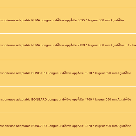
nsporteuse adaptable PUMA Longueur dÃ©veloppÃ©e 3095 * largeur 800 mm AgrafÃ©e
nsporteuse adaptable PUMA Longueur dÃ©veloppÃ©e 2139 * largeur 300 mm AgrafÃ©e + 12 bar
nsporteuse adaptable BONGARD Longueur dÃ©veloppÃ©e 6210 * largeur 690 mm AgrafÃ©e
nsporteuse adaptable BONGARD Longueur dÃ©veloppÃ©e 4760 * largeur 690 mm AgrafÃ©e
nsporteuse adaptable BONGARD Longueur dÃ©veloppÃ©e 3370 * largeur 690 mm AgrafÃ©e