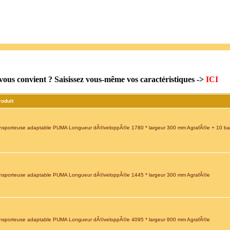
 vous convient ? Saisissez vous-même vos caractéristiques ->
ICI
roduit
nsporteuse adaptable PUMA Longueur dÃ©veloppÃ©e 1780 * largeur 300 mm AgrafÃ©e + 10 bar
nsporteuse adaptable PUMA Longueur dÃ©veloppÃ©e 1445 * largeur 300 mm AgrafÃ©e
nsporteuse adaptable PUMA Longueur dÃ©veloppÃ©e 4095 * largeur 800 mm AgrafÃ©e