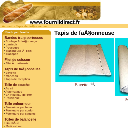
Accueil
»
Tapis de faÃ§onneuse
Tapis de faÃ§onneuse
Rech. par famille
Bandes transporteuses
•
Boulage & faÃ§onnage
•
Laminoir
•
Peuseuse
•
Trancheuse Ã pain
•
Transport
Filet de cuisson
•
Filet Ã patisserie
Tapis de faÃ§onneuse
•
Bavette
•
Manchon
•
Tapis de reception
Bavette
Toile de couche
•
Au ml
•
Automatique
•
En Rouleau de 50m
•
Parisienne
M
Toile enfourneur
•
Fermeture par barre
•
Fermeture par cordon
•
Fermeture par sangles
Toiles de balancelle
•
GouttiÃ¨re
•
Multipoches