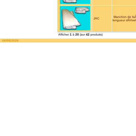
Manchon de fa
JAC
longueur dÃ©ve
Afficher
1
à
20
(sur
42
produits)
06/08/2026