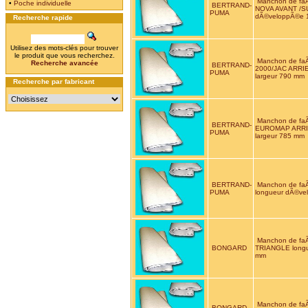
Manchon de f
•
Poche individuelle
BERTRAND-
NOVA AVANT /S
PUMA
dÃ©veloppÃ©e 1
Recherche rapide
Utilisez des mots-clés pour trouver
le produit que vous recherchez.
Manchon de f
Recherche avancée
BERTRAND-
2000/JAC ARRIE
PUMA
largeur 790 mm
Recherche par fabricant
Manchon de fa
BERTRAND-
EUROMAP ARRIE
PUMA
largeur 785 mm
BERTRAND-
Manchon de fa
PUMA
longueur dÃ©ve
Manchon de fa
BONGARD
TRIANGLE longu
mm
Manchon de fa
BONGARD