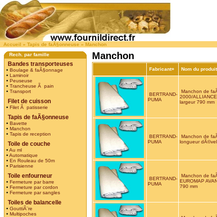
Accueil
»
Tapis de faÃ§onneuse
»
Manchon
Manchon
Rech. par famille
Bandes transporteuses
Fabricant+
Nom du produi
•
Boulage & faÃ§onnage
•
Laminoir
•
Peuseuse
•
Trancheuse Ã pain
•
Transport
Manchon de f
BERTRAND-
2000/ALLIANCE 
PUMA
Filet de cuisson
largeur 790 mm
•
Filet Ã patisserie
Tapis de faÃ§onneuse
•
Bavette
•
Manchon
•
Tapis de reception
BERTRAND-
Manchon de fa
PUMA
longueur dÃ©ve
Toile de couche
•
Au ml
•
Automatique
•
En Rouleau de 50m
•
Parisienne
Toile enfourneur
Manchon de fa
BERTRAND-
EUROMAP AVANT 
•
Fermeture par barre
PUMA
790 mm
•
Fermeture par cordon
•
Fermeture par sangles
Toiles de balancelle
•
GouttiÃ¨re
•
Multipoches