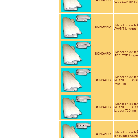
CAISSON longue
Manchon de f
BONGARD
AVANT longueur
Manchon de f
BONGARD
ARRIERE longue
Manchon de f
BONGARD
MIDINETTE AVAN
740 mm
Manchon de f
BONGARD
MIDINETTE ARRI
largeur 730 mm
Manchon de fa
BONGARD
longueur dÃ©ve